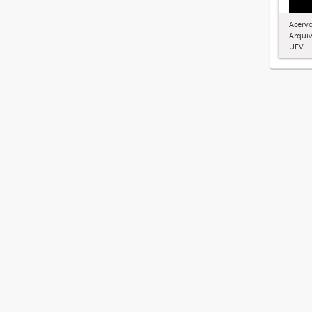
Acervo
Arquiv
UFV