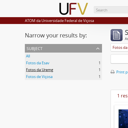
ATOM da Universidade Federal de Viçosa
Narrow your results by:
Ar
subject
Fotos d
All
Fotos da Esav
1
Fotos da Uremg
1
Print 
Fotos de Viçosa
1
1 res