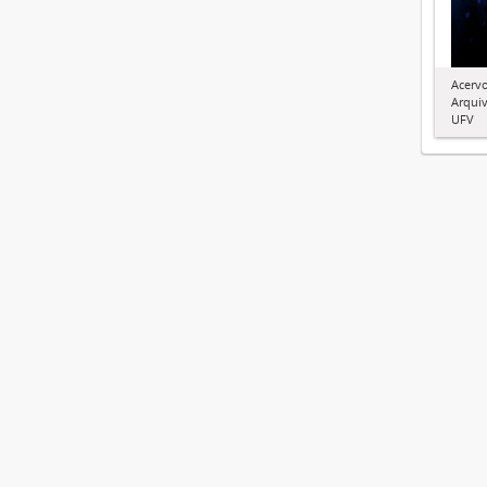
Acervo
Arquiv
UFV