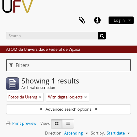
Log in
ATOM da Universidade Federal de Viçosa
Filters
Showing 1 results
Archival description
Fotos da Uremg
With digital objects
Advanced search options
Print preview
View:
Direction:
Ascending
Sort by:
Start date