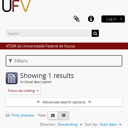
Log in
ATOM da Universidade Federal de Viçosa
Filters
Showing 1 results
Archival description
Fotos da Uremg
Advanced search options
Print preview
View:
Direction:
Descending
Sort by:
Start date