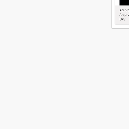
Acervo
Arquiv
UFV