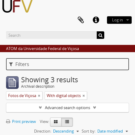
Log in
ATOM da Universidade Federal de Viçosa
Filters
Showing 3 results
Archival description
Fotos de Viçosa
With digital objects
Advanced search options
Print preview
View:
Direction:
Descending
Sort by:
Date modified