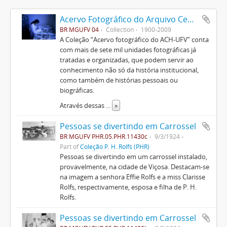
Acervo Fotográfico do Arquivo Central Histórico da UFV
BR MGUFV 04
Collection
1900-2009
A Coleção “Acervo fotográfico do ACH-UFV” conta
com mais de sete mil unidades fotográficas já
tratadas e organizadas, que podem servir ao
conhecimento não só da história institucional,
como também de histórias pessoais ou
biográficas.
Através dessas
...
»
Pessoas se divertindo em Carrossel
BR MGUFV PHR.05.PHR.11430c
9/3/1924
Part of
Coleção P. H. Rolfs (PHR)
Pessoas se divertindo em um carrossel instalado,
provavelmente, na cidade de Viçosa. Destacam-se
na imagem a senhora Effie Rolfs e a miss Clarisse
Rolfs, respectivamente, esposa e filha de P. H.
Rolfs.
Pessoas se divertindo em Carrossel