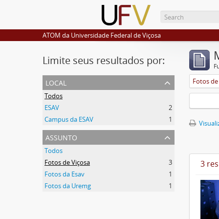
ATOM da Universidade Federal de Viçosa
Limite seus resultados por:
F
local
Fotos de
Todos
ESAV
2
Campus da ESAV
1
Visuali
assunto
Todos
Fotos de Viçosa
3
3 re
Fotos da Esav
1
Fotos da Uremg
1