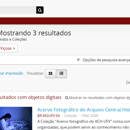
Mostrando 3 resultados
undos e Coleções
 Viçosa
Opções de pesquisa avanç
zar impressão
Visualizar:
Di
sultados com objetos digitais
Mostrar os resultados com objetos dig
Acervo Fotográfico do Arquivo Central His
BR MGUFV 04
Coleção
1900-2009
A Coleção “Acervo fotográfico do ACH-UFV” conta com 
organizadas, que podem servir ao conhecimento não s