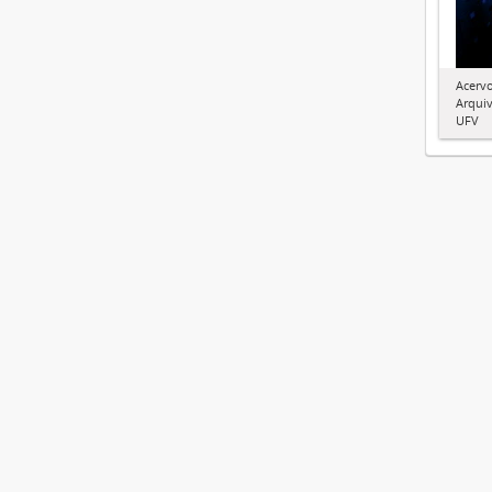
Acervo
Arquiv
UFV