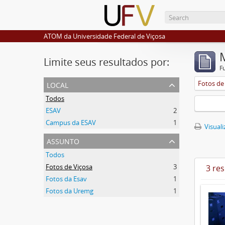
ATOM da Universidade Federal de Viçosa
Limite seus resultados por:
F
local
Fotos de
Todos
ESAV
2
Campus da ESAV
1
Visuali
assunto
Todos
Fotos de Viçosa
3
3 re
Fotos da Esav
1
Fotos da Uremg
1