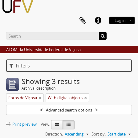
Log in
ATOM da Universidade Federal de Viçosa
Filters
Showing 3 results
Archival description
Fotos de Viçosa
With digital objects
Advanced search options
Print preview
View:
Direction:
Ascending
Sort by:
Start date