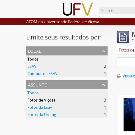
ATOM da Universidade Federal de Viçosa
Limite seus resultados por:
F
local
Fotos de
Todos
ESAV
2
Campus da ESAV
1
Visuali
assunto
Todos
Fotos de Viçosa
3
Fotos da Esav
1
Fotos da Uremg
1