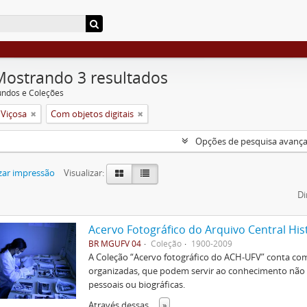
Mostrando 3 resultados
undos e Coleções
 Viçosa
Com objetos digitais
Opções de pesquisa avanç
zar impressão
Visualizar:
Di
Acervo Fotográfico do Arquivo Central His
BR MGUFV 04
Coleção
1900-2009
A Coleção “Acervo fotográfico do ACH-UFV” conta com 
organizadas, que podem servir ao conhecimento não s
pessoais ou biográficas.
Através dessas
...
»