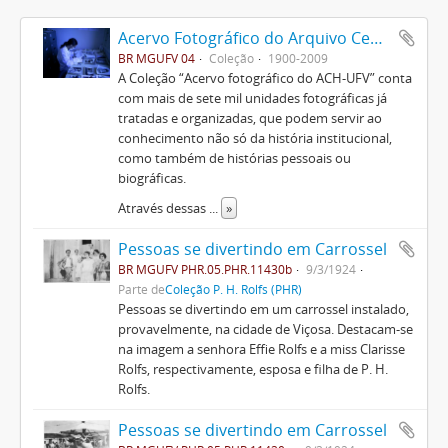
Acervo Fotográfico do Arquivo Central Histórico da UFV
BR MGUFV 04
Coleção
1900-2009
A Coleção “Acervo fotográfico do ACH-UFV” conta
com mais de sete mil unidades fotográficas já
tratadas e organizadas, que podem servir ao
conhecimento não só da história institucional,
como também de histórias pessoais ou
biográficas.
Através dessas
...
»
Pessoas se divertindo em Carrossel
BR MGUFV PHR.05.PHR.11430b
9/3/1924
Parte de
Coleção P. H. Rolfs (PHR)
Pessoas se divertindo em um carrossel instalado,
provavelmente, na cidade de Viçosa. Destacam-se
na imagem a senhora Effie Rolfs e a miss Clarisse
Rolfs, respectivamente, esposa e filha de P. H.
Rolfs.
Pessoas se divertindo em Carrossel