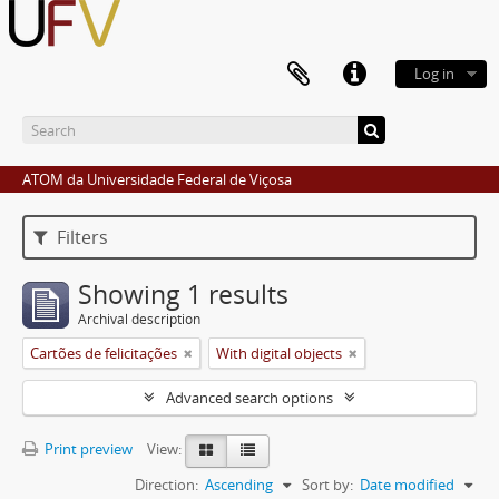
Log in
ATOM da Universidade Federal de Viçosa
Filters
Showing 1 results
Archival description
Cartões de felicitações
With digital objects
Advanced search options
Print preview
View:
Direction:
Ascending
Sort by:
Date modified