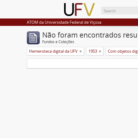
ATOM da Universidade Federal de Viçosa
Não foram encontrados resu
Fundos e Coleções
Hemeroteca digital da UFV
1953
Com objetos digi