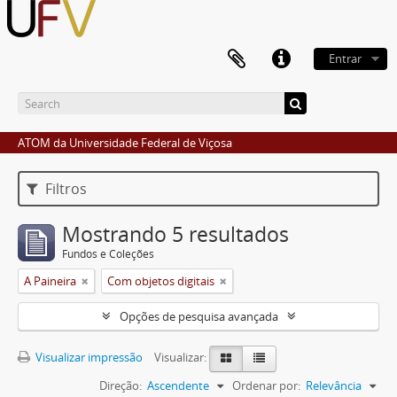
Entrar
ATOM da Universidade Federal de Viçosa
Filtros
Mostrando 5 resultados
Fundos e Coleções
A Paineira
Com objetos digitais
Opções de pesquisa avançada
Visualizar impressão
Visualizar:
Direção:
Ascendente
Ordenar por:
Relevância