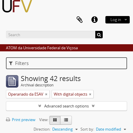
Log in
ATOM da Universidade Federal de Viçosa
Filters
Showing 42 results
Archival description
Operariado da ESAV
With digital objects
Advanced search options
Print preview
View:
Direction:
Descending
Sort by:
Date modified