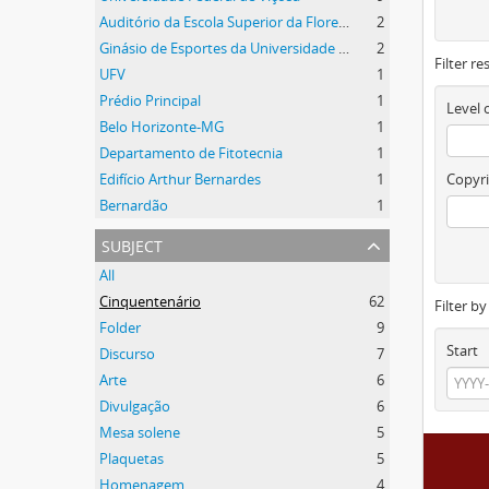
Auditório da Escola Superior da Floresta
2
Ginásio de Esportes da Universidade Federal de Viçosa
2
Filter re
UFV
1
Prédio Principal
1
Level 
Belo Horizonte-MG
1
Departamento de Fitotecnia
1
Edifício Arthur Bernardes
1
Copyri
Bernardão
1
subject
All
Cinquentenário
62
Filter b
Folder
9
Start
Discurso
7
Arte
6
Divulgação
6
Mesa solene
5
Plaquetas
5
Homenagem
4