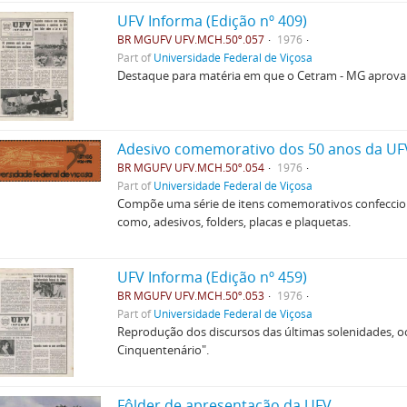
UFV Informa (Edição nº 409)
BR MGUFV UFV.MCH.50º.057
1976
Part of
Universidade Federal de Viçosa
Destaque para matéria em que o Cetram - MG aprova 
Adesivo comemorativo dos 50 anos da UF
BR MGUFV UFV.MCH.50º.054
1976
Part of
Universidade Federal de Viçosa
Compõe uma série de itens comemorativos confeccion
como, adesivos, folders, placas e plaquetas.
UFV Informa (Edição nº 459)
BR MGUFV UFV.MCH.50º.053
1976
Part of
Universidade Federal de Viçosa
Reprodução dos discursos das últimas solenidades, 
Cinquentenário".
Fôlder de apresentação da UFV