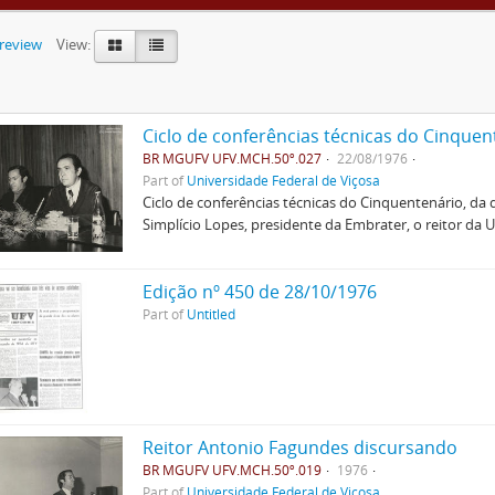
preview
View:
Ciclo de conferências técnicas do Cinquen
BR MGUFV UFV.MCH.50º.027
22/08/1976
Part of
Universidade Federal de Viçosa
Ciclo de conferências técnicas do Cinquentenário, d
Simplício Lopes, presidente da Embrater, o reitor da 
Edição nº 450 de 28/10/1976
Part of
Untitled
Reitor Antonio Fagundes discursando
BR MGUFV UFV.MCH.50º.019
1976
Part of
Universidade Federal de Viçosa