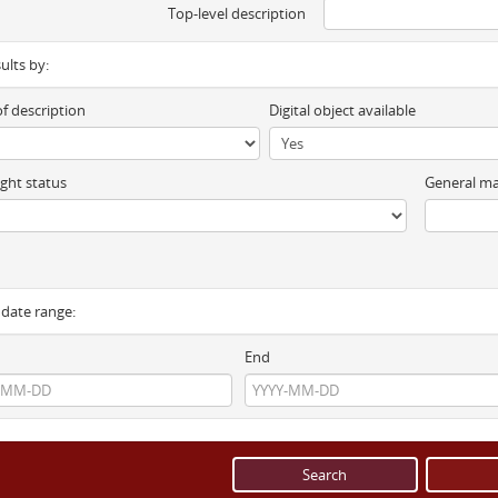
Top-level description
sults by:
of description
Digital object available
ght status
General ma
y date range:
End