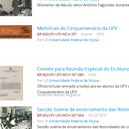
Momento de fala do reitor Antônio Fagundes durant
Memórias do Cinquentenário da UFV
BR MGUFV UFV.MCH.50º
Dossiê
1976
Part of
Universidade Federal de Viçosa
Convite para Reunião Especial do Ex-Aluno 
BR MGUFV UFV.MCH.50º.080
1976
Part of
Universidade Federal de Viçosa
Oficio/circular enviado a todos aos ex-alunos da U
Cinquentenário da UFV.
Sebastião Bastos Nogueira
Sessão Solene de encerramento das festi
BR MGUFV UFV.MCH.50º.064
10/12/1976
Part of
Universidade Federal de Viçosa
Sessão solene de encerramento das festividades do c