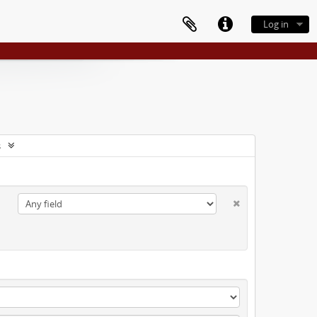
Log in
s