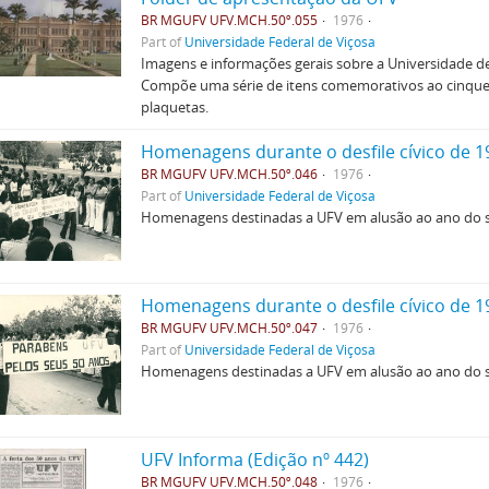
BR MGUFV UFV.MCH.50º.055
1976
Part of
Universidade Federal de Viçosa
Imagens e informações gerais sobre a Universidade d
Compõe uma série de itens comemorativos ao cinquent
plaquetas.
Homenagens durante o desfile cívico de 1
BR MGUFV UFV.MCH.50º.046
1976
Part of
Universidade Federal de Viçosa
Homenagens destinadas a UFV em alusão ao ano do s
Homenagens durante o desfile cívico de 1
BR MGUFV UFV.MCH.50º.047
1976
Part of
Universidade Federal de Viçosa
Homenagens destinadas a UFV em alusão ao ano do s
UFV Informa (Edição nº 442)
BR MGUFV UFV.MCH.50º.048
1976