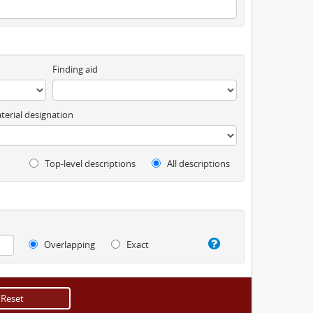
Finding aid
terial designation
Top-level descriptions
All descriptions
Overlapping
Exact