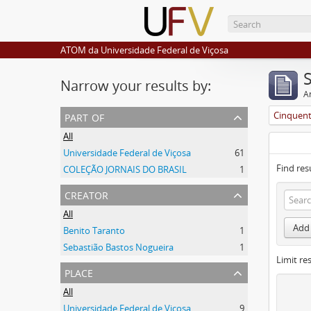
ATOM da Universidade Federal de Viçosa
Narrow your results by:
Ar
part of
Cinquent
All
Universidade Federal de Viçosa
61
Find res
COLEÇÃO JORNAIS DO BRASIL
1
creator
All
Add 
Benito Taranto
1
Sebastião Bastos Nogueira
1
Limit res
place
All
Universidade Federal de Viçosa
9