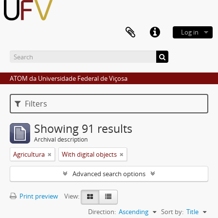
Log in
ATOM da Universidade Federal de Viçosa
Filters
Showing 91 results
Archival description
Agricultura
With digital objects
Advanced search options
Print preview
View:
Direction:
Ascending
Sort by:
Title