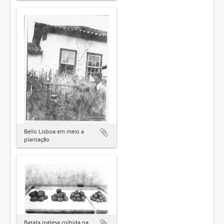
Bello Lisboa em meio a
plantação
Batata inglesa colhida na