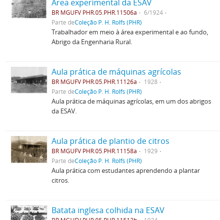
Área experimental da ESAV
BR MGUFV PHR.05.PHR.11506a
6/1924
Parte de
Coleção P. H. Rolfs (PHR)
Trabalhador em meio à área experimental e ao fundo,
Abrigo da Engenharia Rural.
Aula prática de máquinas agrícolas
BR MGUFV PHR.05.PHR.11126a
1928
Parte de
Coleção P. H. Rolfs (PHR)
Aula prática de máquinas agrícolas, em um dos abrigos
da ESAV.
Aula prática de plantio de citros
BR MGUFV PHR.05.PHR.11158a
1929
Parte de
Coleção P. H. Rolfs (PHR)
Aula prática com estudantes aprendendo a plantar
citros.
Batata inglesa colhida na ESAV