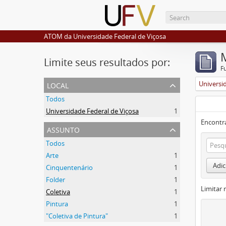
ATOM da Universidade Federal de Viçosa
Limite seus resultados por:
F
local
Universi
Todos
Universidade Federal de Viçosa
1
Encontr
assunto
Todos
Arte
1
Adic
Cinquentenário
1
Folder
1
Limitar 
Coletiva
1
Pintura
1
"Coletiva de Pintura"
1