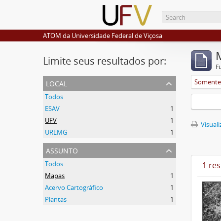
ATOM da Universidade Federal de Viçosa
Limite seus resultados por:
F
local
Somente 
Todos
ESAV
1
UFV
1
Visuali
UREMG
1
assunto
Todos
1 re
Mapas
1
Acervo Cartográfico
1
Plantas
1