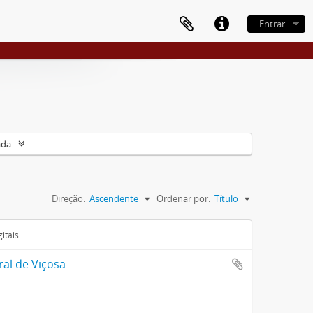
Entrar
ada
Direção:
Ascendente
Ordenar por:
Título
itais
ral de Viçosa