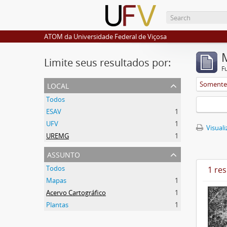
ATOM da Universidade Federal de Viçosa
Limite seus resultados por:
F
local
Somente 
Todos
ESAV
1
UFV
1
Visuali
UREMG
1
assunto
Todos
1 re
Mapas
1
Acervo Cartográfico
1
Plantas
1