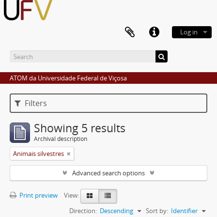
Log in
ATOM da Universidade Federal de Viçosa
Filters
Showing 5 results
Archival description
Animais silvestres
Advanced search options
Print preview
View:
Direction:
Descending
Sort by:
Identifier