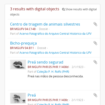
3 results with digital objects
Show results with digital
objects
Centro de triagem de animais silvestres
BR MGUFV 04.C148
Dossiê
Part of
Acervo Fotográfico do Arquivo Central Histórico da UFV
Bicho-prequiça
BR MGUFV 04.B11
Dossiê
Part of
Acervo Fotográfico do Arquivo Central Histórico da UFV
Preá sendo segurad
BR MGUFV PHR.05.PHR.11408d
2/1/1923
Part of
Coleção P. H. Rolfs (PHR)
Preá nas mãos de pessoa desconhecida.
Preá
BR MGUFV PHR.05.PHR.11408c
2/1/1923
Part of
Coleção P. H. Rolfs (PHR)