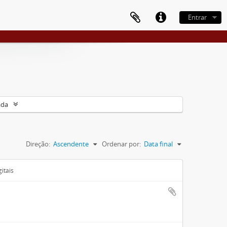
Entrar
ada
Direção:
Ascendente
Ordenar por:
Data final
itais