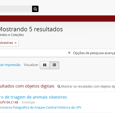
Mostrando 5 resultados
undos e Coleções
ilvestres
Opções de pesquisa avanç
zar impressão
Visualizar:
sultados com objetos digitais
Mostrar os resultados com objetos dig
ro de triagem de animais silvestres
UFV 04.C148
Envelope
de
Acervo Fotográfico do Arquivo Central Histórico da UFV