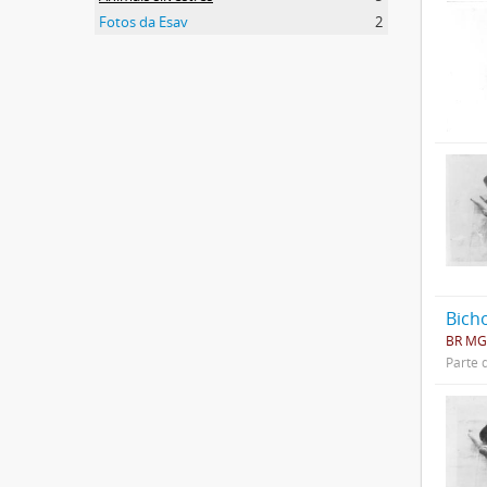
Fotos da Esav
2
Bich
BR MG
Parte 