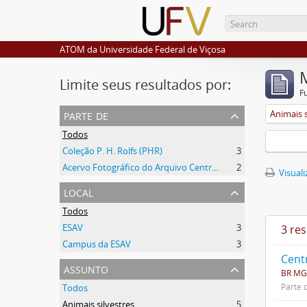
ATOM da Universidade Federal de Viçosa
Limite seus resultados por:
F
parte de
Animais s
Todos
Coleção P. H. Rolfs (PHR)
3
Acervo Fotográfico do Arquivo Central Histórico da UFV
2
Visuali
local
Todos
ESAV
3
3 re
Campus da ESAV
3
Cent
assunto
BR MG
Parte 
Todos
Animais silvestres
5