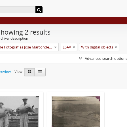
Showing 2 results
chival description
Coleção de Fotografias José Marcondes Borges
ESAV
With digital objects
Advanced search option
preview
View: