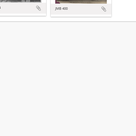
4
JMB 400