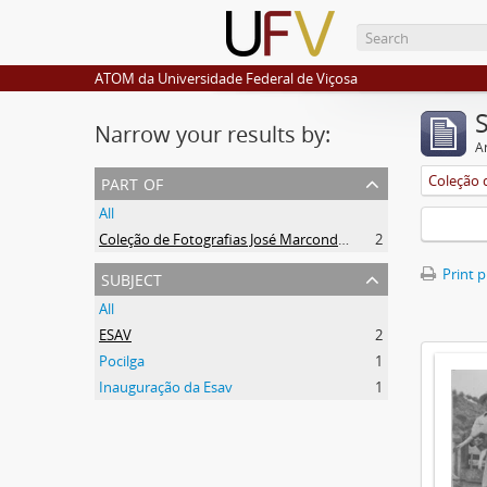
ATOM da Universidade Federal de Viçosa
Narrow your results by:
Ar
part of
All
Coleção de Fotografias José Marcondes Borges
2
subject
Print 
All
ESAV
2
Pocilga
1
Inauguração da Esav
1