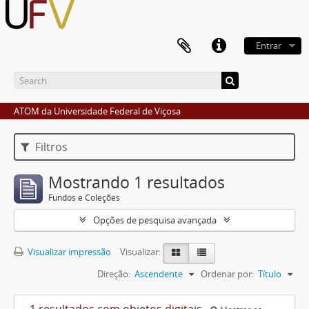
Entrar
ATOM da Universidade Federal de Viçosa
Filtros
Mostrando 1 resultados
Fundos e Coleções
Opções de pesquisa avançada
Visualizar impressão
Visualizar:
Direção:
Ascendente
Ordenar por:
Título
1 resultados com objetos digitais