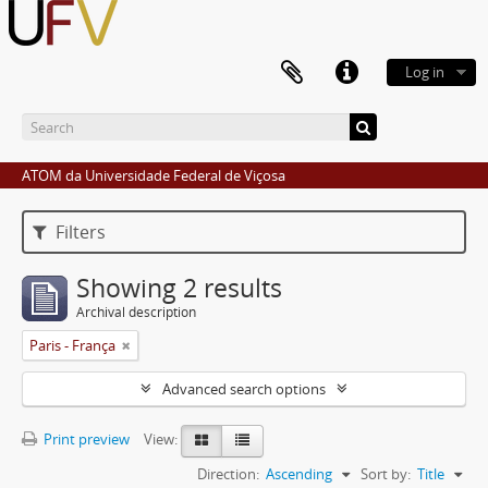
Log in
ATOM da Universidade Federal de Viçosa
Filters
Showing 2 results
Archival description
Paris - França
Advanced search options
Print preview
View:
Direction:
Ascending
Sort by:
Title