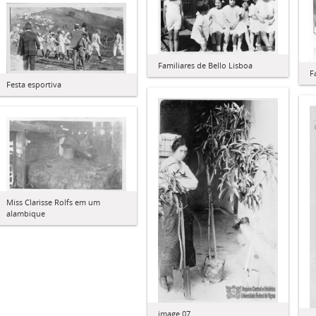
Familiares de Bello Lisboa
F
Festa esportiva
Miss Clarisse Rolfs em um
alambique
image 07