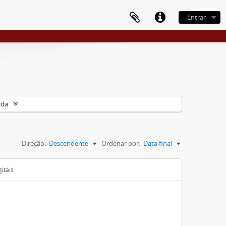
Entrar
ada
Direção:
Descendente
Ordenar por:
Data final
itais