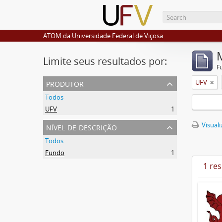
ATOM da Universidade Federal de Viçosa
Limite seus resultados por:
F
produtor
UFV
Todos
UFV
1
nível de descrição
Visuali
Todos
Fundo
1
1 re