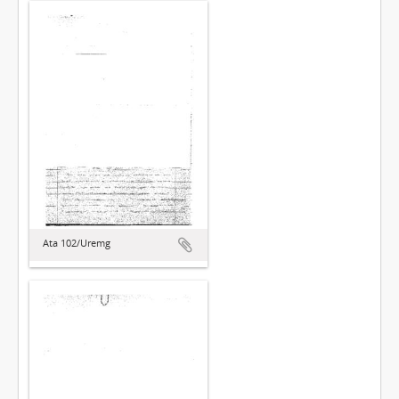
Ata 102/Uremg