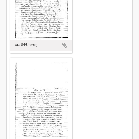
Ata 84/Uremg