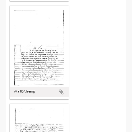
Ata 85/Uremg