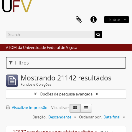
Entrar
ATOM da Universidade Federal de Viçosa
Filtros
Mostrando 21142 resultados
Fundos e Coleções
Opções de pesquisa avançada
Visualizar impressão
Visualizar:
Direção:
Descendente
Ordenar por:
Data final
15837 resultados com objetos digitais