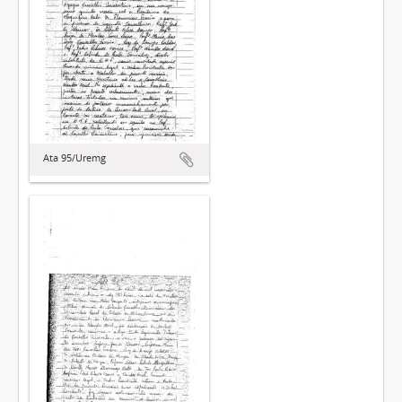
Ata 95/Uremg