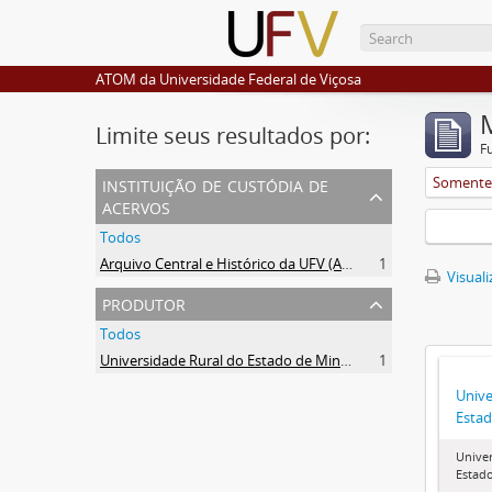
ATOM da Universidade Federal de Viçosa
Limite seus resultados por:
F
instituição de custódia de
Somente 
acervos
Todos
Arquivo Central e Histórico da UFV (ACH-UFV)
1
Visuali
produtor
Todos
Universidade Rural do Estado de Minas Gerais (Uremg)
1
Unive
Estad
Univer
Estado