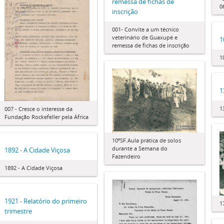
remessa de fichas de
0
inscrição
001- Convite a um técnico
veterinário de Guaxupé e
1
remessa de fichas de inscrição
1
1
1
007 - Cresce o interesse da
Fundação Rockefeller pela África
10ªSF.Aula prática de solos
durante a Semana do
1892 - A Cidade Viçosa
Fazendeiro
1892 - A Cidade Viçosa
1921 - Relatório do primeiro
1
trimestre