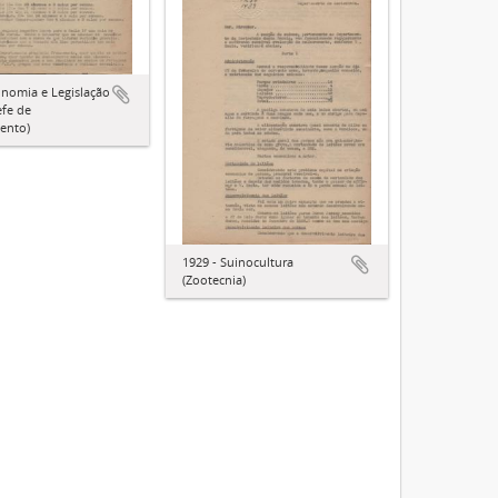
onomia e Legislação
efe de
ento)
1929 - Suinocultura
(Zootecnia)