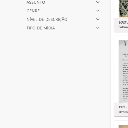
assunto
genre
nível de descrição
10ªSF.
tipo de mídia
cultur
1921 -
semes