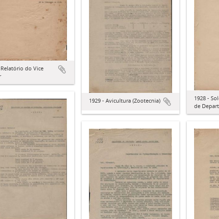
 Relatório do Vice
r
1928 - So
1929 - Avicultura (Zootecnia)
de Depar