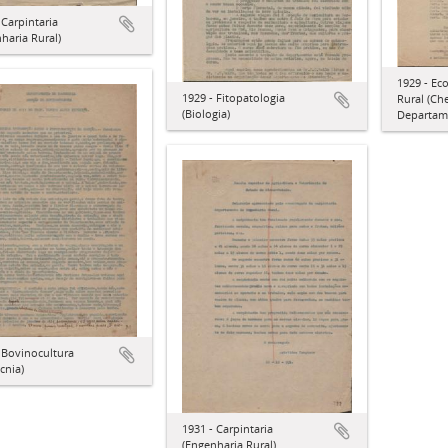
 Carpintaria
haria Rural)
1929 - Ec
1929 - Fitopatologia
Rural (Ch
(Biologia)
Departam
 Bovinocultura
cnia)
1931 - Carpintaria
(Engenharia Rural)