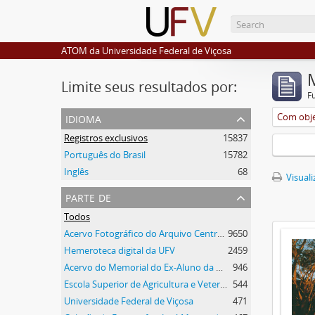
ATOM da Universidade Federal de Viçosa
Limite seus resultados por:
F
idioma
Com obje
Registros exclusivos
15837
Português do Brasil
15782
Inglês
68
Visuali
parte de
Todos
Acervo Fotográfico do Arquivo Central Histórico da UFV
9650
Hemeroteca digital da UFV
2459
Acervo do Memorial do Ex-Aluno da UFV
946
Escola Superior de Agricultura e Veterinária (ESAV)
544
Universidade Federal de Viçosa
471