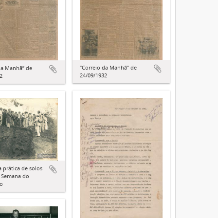
“Correio da Manhã” de
da Manhã” de
24/09/1932
2
a prática de solos
a Semana do
ro