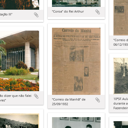
“Coroa” do Rei Arthur
tação III"
“Correio 
06/12/193
ão dizer que não falei
10ªSF.Aul
“Correio da Manhã” de
ores”
durante 
25/09/1932
Fazendei