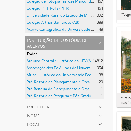
Coleção de Fotografias José Marcondes Borges
467
Coleção P. H. Rolfs (PHR)
464
" Vege
Universidade Rural do Estado de Minas Gerais
392
Coleção Arthur Bernardes (AB)
388
Acervo Cartográfico da Universidade Federal de Viçosa
48
instituição de custódia de
acervos
Todos
Arquivo Central e Histórico da UFV (ACH-UFV)
14812
Associação dos Ex-Alunos da Universidade Federal de Viçosa (AEA)
954
Museu Histórico da Universidade Federal de Viçosa
38
Pró-Reitoria de Planejamento e Orçamento
20
Pró Reitoria de Planejamento e Orçamento
1
Pró-Reitoria de Pesquisa e Pós-Graduação
1
“Pra n
das fl
produtor
nome
local