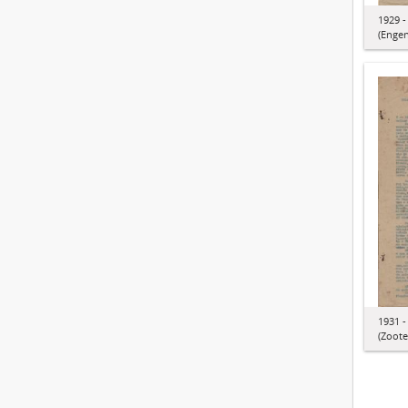
1929 -
(Engen
1931 -
(Zoote