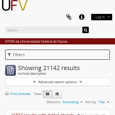
Log in
ATOM da Universidade Federal de Viçosa
Filters
Showing 21142 results
Archival description
Advanced search options
Print preview
View:
Direction:
Ascending
Sort by:
Title
15837 results with digital objects