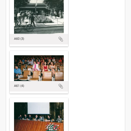
A60 (3)
A61 (4)