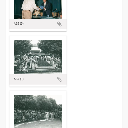
A63 (3)
A64 (1)