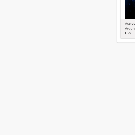
Acervo
Arquiv
UFV