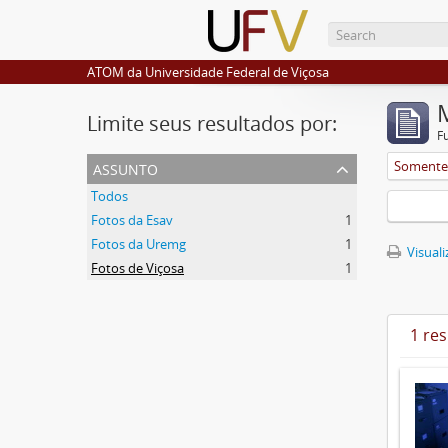
ATOM da Universidade Federal de Viçosa
Limite seus resultados por:
F
assunto
Somente 
Todos
Fotos da Esav
1
Fotos da Uremg
1
Visuali
Fotos de Viçosa
1
1 re