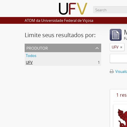
ATOM da Universidade Federal de Viçosa
Limite seus resultados por:
F
produtor
UFV
Todos
UFV
1
Visuali
1 re