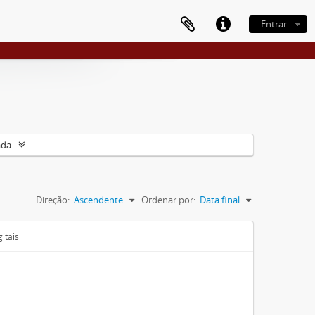
Entrar
ada
Direção:
Ascendente
Ordenar por:
Data final
itais