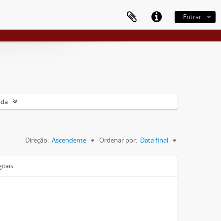
Entrar
ada
Direção:
Ascendente
Ordenar por:
Data final
itais