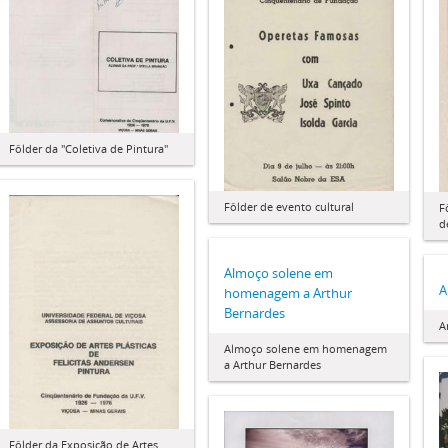
Fôlder da "Coletiva de Pintura"
Fôlder de evento cultural
F
d
Almoço solene em
A
homenagem a Arthur
Bernardes
A
Almoço solene em homenagem
a Arthur Bernardes
Fôlder da Exposição de Artes