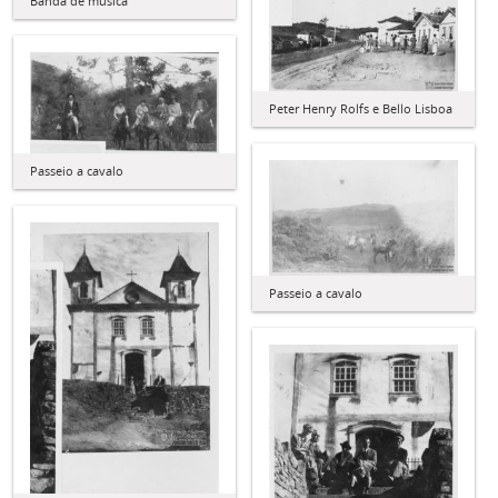
Banda de música
Peter Henry Rolfs e Bello Lisboa
Passeio a cavalo
Passeio a cavalo