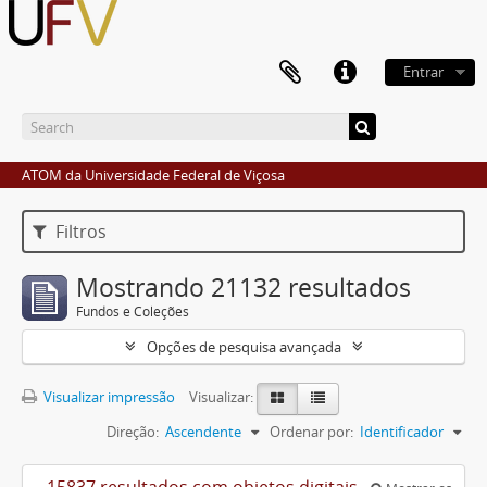
Entrar
ATOM da Universidade Federal de Viçosa
Filtros
Mostrando 21132 resultados
Fundos e Coleções
Opções de pesquisa avançada
Visualizar impressão
Visualizar:
Direção:
Ascendente
Ordenar por:
Identificador
15837 resultados com objetos digitais