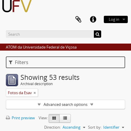
Log in
ATOM da Universidade Federal de Viçosa
Filters
Showing 53 results
Archival description
Fotos da Esav
Advanced search options
Print preview
View:
Direction:
Ascending
Sort by:
Identifier