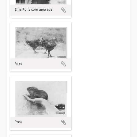
Effie Rolfs com uma ave
Aves
Preá