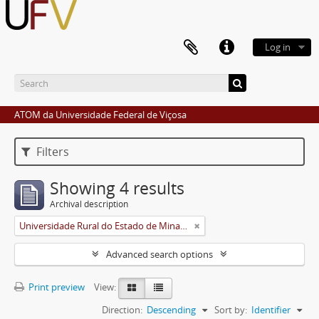
Log in
ATOM da Universidade Federal de Viçosa
Filters
Showing 4 results
Archival description
Universidade Rural do Estado de Minas Gerais (Uremg)
Advanced search options
Print preview
View:
Direction:
Descending
Sort by:
Identifier