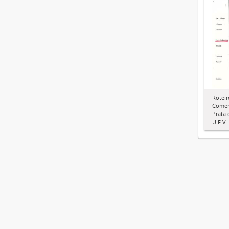
Roteir
Comem
Prata
U.F.V.