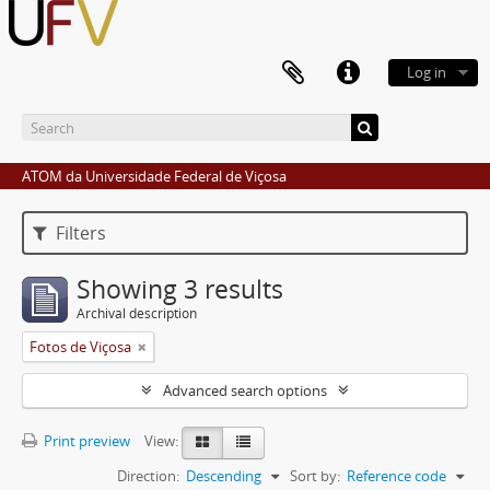
Log in
ATOM da Universidade Federal de Viçosa
Filters
Showing 3 results
Archival description
Fotos de Viçosa
Advanced search options
Print preview
View:
Direction:
Descending
Sort by:
Reference code