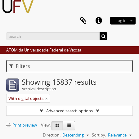
Log in
ATOM da Universidade Federal de Viçosa
Filters
Showing 15837 results
Archival description
With digital objects
Advanced search options
Print preview
View:
Direction:
Descending
Sort by:
Relevance