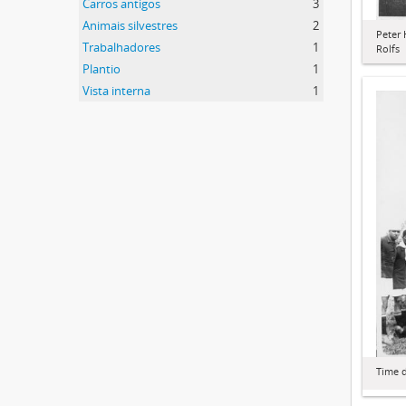
Carros antigos
3
Animais silvestres
2
Peter 
Trabalhadores
1
Rolfs
Plantio
1
Vista interna
1
Time d