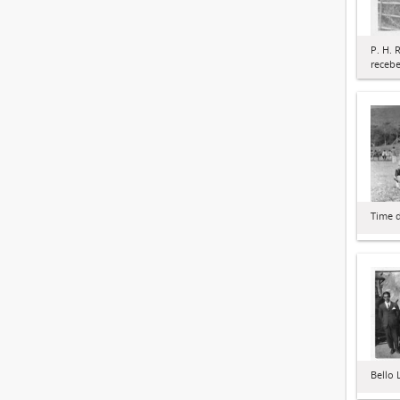
P. H. 
receb
Time d
Bello 