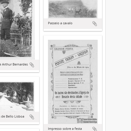
Passeio a cavalo
e Arthur Bernardes
s de Bello Lisboa
Impresso sobre a festa