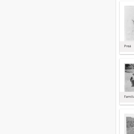
Preá
Famili