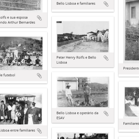
Bello Lisboa e familiares
Rolfs e sua esposa
endo Arthur Bernardes
Peter Henry Rolfs e Bello
Lisboa
President
e futebol
Bello Lisboa e operário da
ESAV
Familiare
Lisboa entre familiares