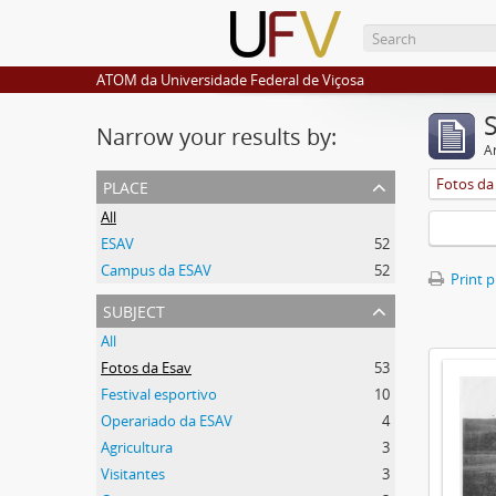
ATOM da Universidade Federal de Viçosa
Narrow your results by:
Ar
place
Fotos da
All
ESAV
52
Campus da ESAV
52
Print 
subject
All
Fotos da Esav
53
Festival esportivo
10
Operariado da ESAV
4
Agricultura
3
Visitantes
3