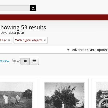
Showing 53 results
chival description
 Esav
With digital objects
Advanced search option
preview
View: