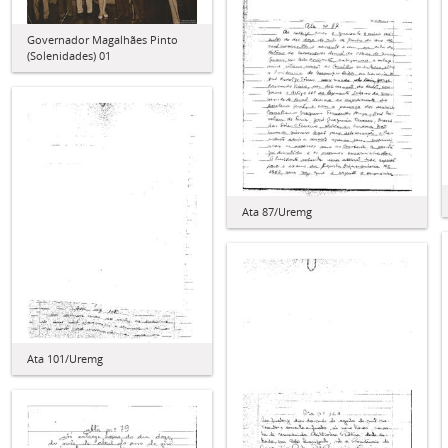
Governador Magalhães Pinto
(Solenidades) 01
Ata 87/Uremg
Ata 101/Uremg