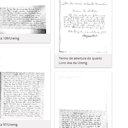
ta 109/Uremg
Termo de abertura do quarto
Livro Ata da Uremg
ta 97/Uremg