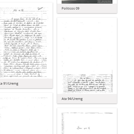
Políticos 09
ta 91/Uremg
Ata 94/Uremg