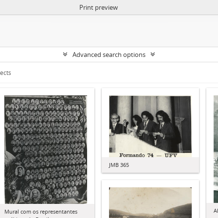
Print preview
Advanced search options
jects
JMB 365
A
Mural com os representantes