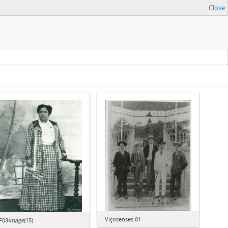
Close
Viçosenses 01
F03
Image
(15)