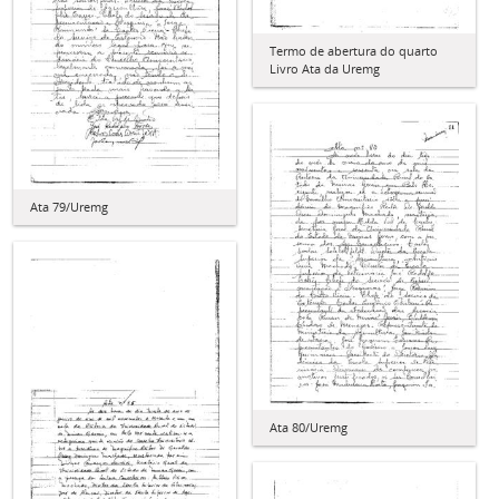
Termo de abertura do quarto
Livro Ata da Uremg
Ata 79/Uremg
Ata 80/Uremg