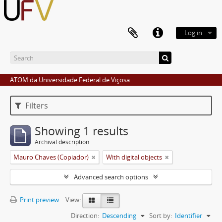
Log in
ATOM da Universidade Federal de Viçosa
Filters
Showing 1 results
Archival description
Mauro Chaves (Copiador)
With digital objects
Advanced search options
Print preview
View:
Direction:
Descending
Sort by:
Identifier