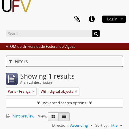
Log in
ATOM da Universidade Federal de Viçosa
Filters
Showing 1 results
Archival description
Paris - França
With digital objects
Advanced search options
Print preview
View:
Direction:
Ascending
Sort by:
Title